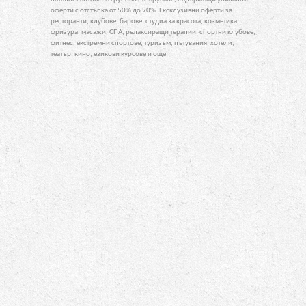
оферти с отстъпка от 50% до 90%. Ексклузивни оферти за
ресторанти, клубове, барове, студиа за красота, козметика,
фризура, масажи, СПА, релаксиращи терапии, спортни клубове,
фитнес, екстремни спортове, туризъм, пътувания, хотели,
театър, кино, езикови курсове и още