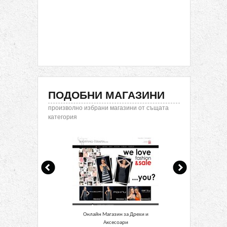
ПОДОБНИ МАГАЗИНИ
произволно избрани магазини от същата
категория
Онлайн Магазин за Дрехи и
Онлайн магазин з
Аксесоари
дрехи