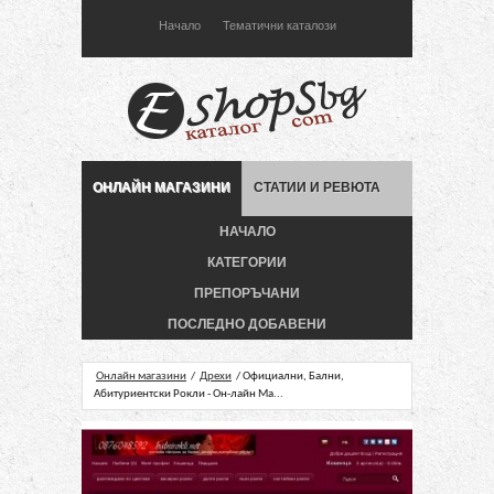
Начало
Тематични каталози
ОНЛАЙН МАГАЗИНИ
СТАТИИ И РЕВЮТА
НАЧАЛО
КАТЕГОРИИ
ПРЕПОРЪЧАНИ
ПОСЛЕДНО ДОБАВЕНИ
Онлайн магазини
/
Дрехи
/ Официални, Бални,
Абитуриентски Рокли - Он-лайн Ма...