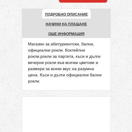
ПОДРОБНО ОПИСАНИЕ
НАЧИНИ НА ПЛАЩАНЕ
ОЩЕ ИНФОРМАЦИЯ
Магазин за абитуриентски, бални,
официални рокли. Коктейлни
рокли,рокли за партита, къси и дълги
вечерни рокли във всички цветове и
размери за всеки вкус на разумна
цена. Къси и дълги официални бални
рокли.