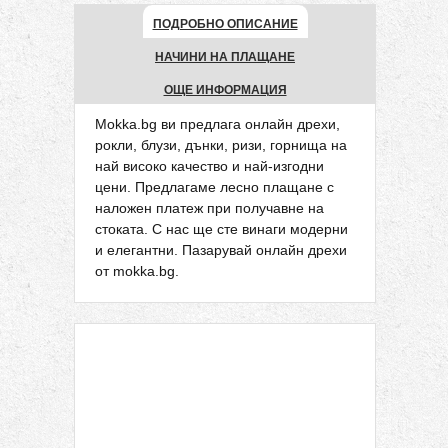
ПОДРОБНО ОПИСАНИЕ
НАЧИНИ НА ПЛАЩАНЕ
ОЩЕ ИНФОРМАЦИЯ
Mokka.bg ви предлага онлайн дрехи,
рокли, блузи, дънки, ризи, горнища на
най високо качество и най-изгодни
цени. Предлагаме лесно плащане с
наложен платеж при получавне на
стоката. С нас ще сте винаги модерни
и елегантни. Пазарувай онлайн дрехи
от mokka.bg.