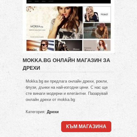
MOKKA.BG ОНЛАЙН МАГАЗИН ЗА
ДРЕХИ
Mokka.bg ви предлага онлайн дрехи, рокли,
блузи, дънки на най-изгодни цени. С нас ще
сте винаги модерни и елегантни. Пазарувай
онлайн дрехи от mokka.bg
Категория:
Дрехи
КЪМ МАГАЗИНА