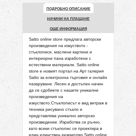
ПОДРОБНО ОПИСАНИЕ
НАЧИНИ НА ПЛАЩАНЕ
ОЩЕ ИНФОРМАЦИЯ
Satto online store предлага авторски
произведения на изкуството -
стъклописи, маслени картини и
интериорни пана изработени с
естествени материали. Satto online
store е новият портал на Арт галерия
Satto за електронна търговия и онлайн
пазаруване. Лесен и достъпен начин
да се сдобиете с нашите уникални
произведения на
изкуството.Стъклописът е вид витраж в
техника рисувано стъкло и
представлява уникално авторско
произведение. Изработва се ръчно,
като всеки стъклопис се проектира в
един единствен екземпляр.Satto online