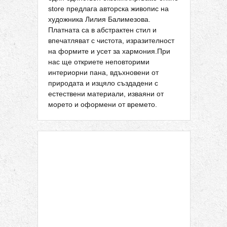
store предлага авторска живопис на
художника Лилия Балимезова.
Платната са в абстрактен стил и
впечатляват с чистота, изразителност
на формите и усет за хармония.При
нас ще откриете неповторими
интериорни пана, вдъхновени от
природата и изцяло създадени с
естествени материали, изваяни от
морето и оформени от времето.