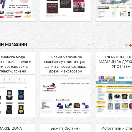
и магазини
алианска мода
Онлайн магазин за
GTNFASHION ОН
nno - качествени и
снапбак суаг хипхоп рап
МАГАЗИН ЗА ДРЕХ
ни вратовръзки,
шапки с права козирка,
УПОТРЕБА
плекти, гривни
дрехи и аксесоари
ARKETZONA
Бижута Онлайн -
Фототапети и сти