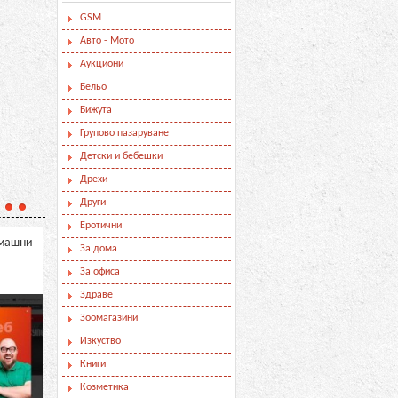
GSM
Авто - Мото
Аукциони
Бельо
Бижута
Групово пазаруване
Детски и бебешки
Дрехи
Други
Еротични
омашни
Онлайн магазин Aloha.BG,
Онлайн магазинът за
За дома
за да сте здрави, успешни,
техника - PcSales.eu
р
красиви и щастливи
м
За офиса
Здраве
Зоомагазини
Изкуство
Книги
Козметика