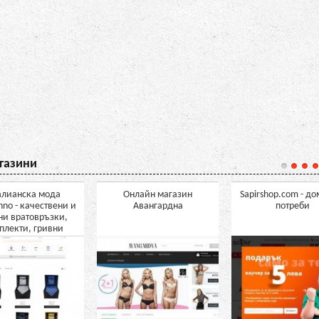
газини
алианска мода
Онлайн магазин
Sapirshop.com - д
nno - качествени и
Авангардна
потреби
ни вратовръзки,
плекти, гривни