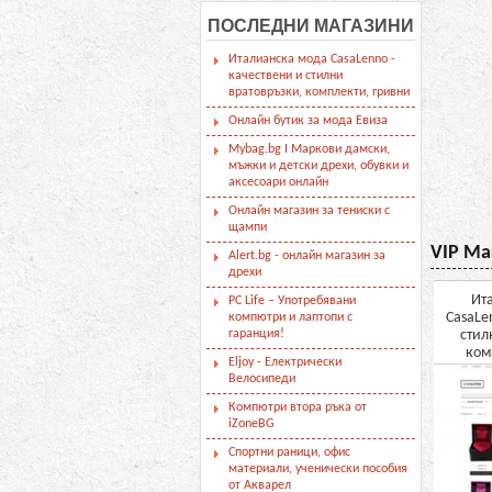
ПОСЛЕДНИ МАГАЗИНИ
Италианска мода CasaLenno -
качествени и стилни
вратовръзки, комплекти, гривни
Онлайн бутик за мода Евиза
Mybag.bg I Маркови дамски,
мъжки и детски дрехи, обувки и
аксесоари онлайн
Онлайн магазин за тениски с
щампи
VIP Ма
Alert.bg - онлайн магазин за
дрехи
и
Любимите ви модни
Mallbg.com - Таблети,
Ит
PC Life – Употребявани
марки с намаления до 70%
лаптопи, смарт телефони,
CasaLe
компютри и лаптопи с
- Fashion Days
гаранция!
офис консумативи...
стил
ком
Eljoy - Електрически
Велосипеди
Компютри втора ръка от
iZoneBG
Спортни раници, офис
материали, ученически пособия
от Акварел