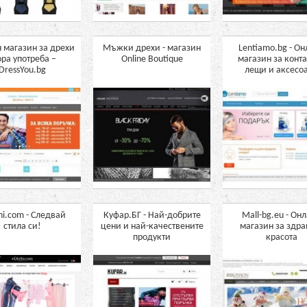
 магазин за дрехи
Мъжки дрехи - магазин
Lentiamo.bg - О
ора употреба –
Online Boutique
магазин за конт
DressYou.bg
лещи и аксесо
hi.com - Следвай
Куфар.БГ - Най-добрите
Mall-bg.eu - Он
стила си!
цени и най-качествените
магазин за здра
продукти
красота