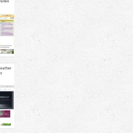
уален
Приказният свят на
натуралната козметика
Feather
Магазин ЯДКИТЕ
Арт Магазин на Вера
ry
Пенева