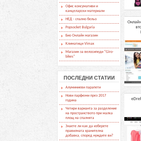
Офис консумативи и
канцеларски материали
НЕД - спално бельо
Онлайн
вт
Popsocket Bulgaria
Био Онлайн магазин
Климатици Vimax
Магазин за велосипеди "Giro-
bikes"
ПОСЛЕДНИ СТАТИИ
Алуминиеви парапети
Нови парфюми през 2017
eDre
година
Четири варианта за разделение
на пространството при малка
площ на спалнята
Знаете ли как да изберете
правилната хранителна
добавка, според нуждите ви?