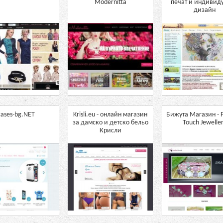
Modernitta
печат и индивид
дизайн
cases-bg.NET
Krisli.eu - онлайн магазин
Бижута Магазин - 
за дамско и детско бельо
Touch Jewelle
Крисли