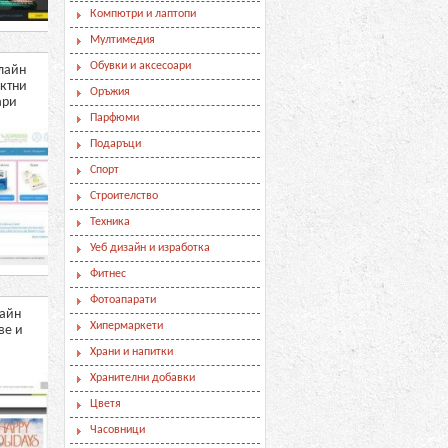
Компютри и лаптопи
Мултимедия
Обувки и аксесоари
нлайн
Зоомагазин ZooZoo.BG -
Oригинални български
актни
храна и аксесоари за
парфюми с висока
Оръжия
ари
домашни любимци
концентрация и качество -
Sangado.bg
Парфюми
Подаръци
Спорт
Строителство
Техника
Уеб дизайн и изработка
Фитнес
Фотоапарати
лайн
Онлайн магазин за мебели
Оригинални тениски,
Хипермаркети
ве и
блузи и аксесоари -
Clothink
Храни и напитки
Хранителни добавки
Цветя
Часовници