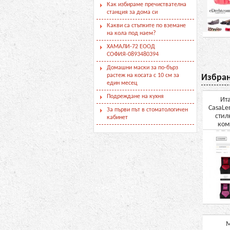
Как избираме пречиствателна
станция за дома си
Какви са стъпките по вземане
на кола под наем?
ХАМАЛИ-72 ЕООД
СОФИЯ-0893480394
Домашни маски за по-бърз
растеж на косата с 10 см за
Избран
един месец
Подреждане на кухня
Ит
CasaLe
За първи път в стоматологичен
стил
кабинет
ком
M