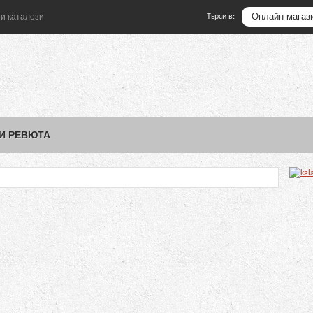
и каталози
Търси в:
 И РЕВЮТА