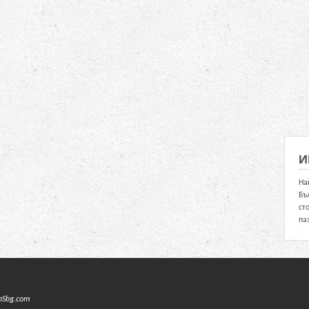
И
На
Бъ
ст
па
pSbg.com