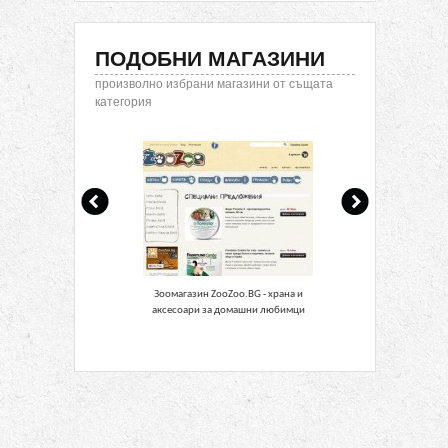
ПОДОБНИ МАГАЗИНИ
произволно избрани магазини от същата
категория
Зоомагазин ZooZoo.BG - храна и
Зоомагазин
аксесоари за домашни любимци