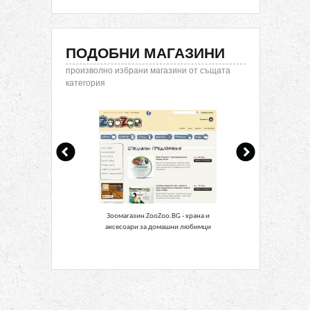
ПОДОБНИ МАГАЗИНИ
произволно избрани магазини от същата
категория
Зоомагазин ZooZoo.BG - храна и
Зоомагазин
аксесоари за домашни любимци