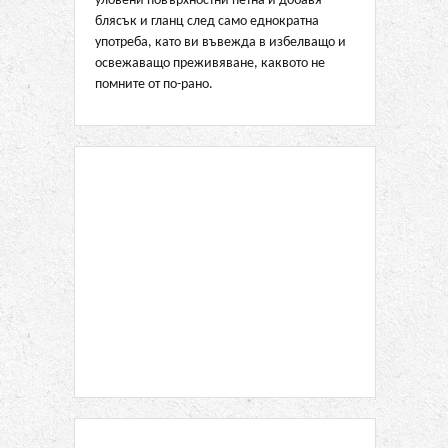
уловени повърхностни петна и добавя
блясък и гланц след само еднократна
употреба, като ви въвежда в избелващо и
освежаващо преживяване, каквото не
помните от по-рано.