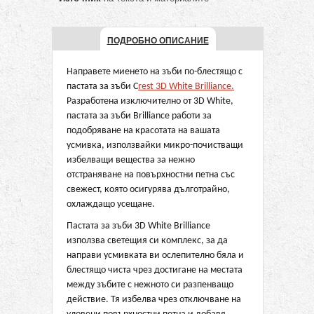
ПОДРОБНО ОПИСАНИЕ
Направете миенето на зъби по-блестящо с
пастата за зъби C
rest 3D White Brilliance.
Разработена изключително от 3D White,
пастата за зъби Brilliance работи за
подобряване на красотата на вашата
усмивка, използвайки микро-почистващи
избелващи вещества за нежно
отстраняване на повърхностни петна със
свежест, която осигурява дълготрайно,
охлаждащо усещане.
Пастата за зъби 3D White Brilliance
използва светещия си комплекс, за да
направи усмивката ви ослепително бяла и
блестящо чиста чрез достигане на местата
между зъбите с нежното си разпенващо
действие. Тя избелва чрез отключване на