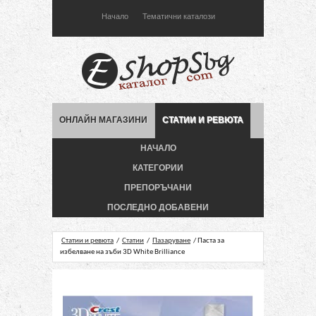
Начало
Тематични каталози
ОНЛАЙН МАГАЗИНИ
СТАТИИ И РЕВЮТА
НАЧАЛО
КАТЕГОРИИ
ПРЕПОРЪЧАНИ
ПОСЛЕДНО ДОБАВЕНИ
Статии и ревюта
/
Статии
/
Пазаруване
/ Паста за
избелване на зъби 3D White Brilliance