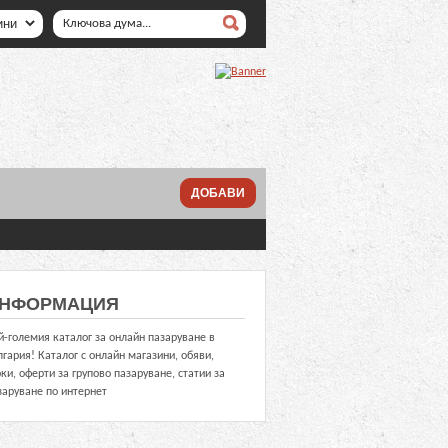
ДОБАВИ
НФОРМАЦИЯ
й-големия каталог за онлайн пазаруване в
лгария! Каталог с онлайн магазини, обяви,
оки, оферти за групово пазаруване, статии за
заруване по интернет