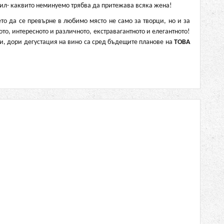
тил- каквито неминуемо трябва да притежава всяка жена!
о да се превърне в любимо място не само за творци, но и за
то, интересното и различното, екстравагантното и елегантното!
и, дори дегустация на вино са сред бъдещите планове на
ТОВА