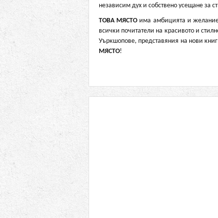
независим дух и собствено усещане за с
ТОВА МЯСТО
има амбицията и желаниет
всички почитатели на красивото и стилно
Уъркшопове, представяния на нови книг
МЯСТО
!