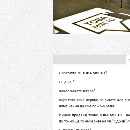
Посетихте ли
ТОВА МЯСТО
?
Още не!?
Какво чакате тогава?!
Вероятно вече нервно се питате кое е
няма начин да сме по-конкретни!
Имаме предвид точно
ТОВА МЯСТО
- на
по-точно ще го намерите на ул."Одрин"74