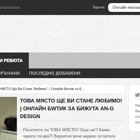
и каталози
Търси в:
 И РЕВЮТА
ОРЪЧАНИ
ПОСЛЕДНО ДОБАВЕНИ
МЯСТО Ще Ви Стане Любимо! | Онлайн Бwтик за Б...
И
ТОВА МЯСТО ЩЕ ВИ СТАНЕ ЛЮБИМО!
На
| ОНЛАЙН БWТИК ЗА БИЖУТА AN-G
Бъ
DESIGN
ст
па
Посетихте ли ТОВА МЯСТО? Още не!? Какво
чакате тогава?! Вероятно вече нервно се питате