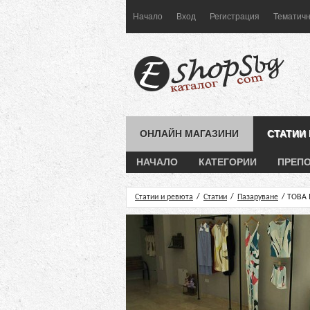
Начало
Вход
Регистрация
Тематичн
ОНЛАЙН МАГАЗИНИ
СТАТИИ
НАЧАЛО
КАТЕГОРИИ
ПРЕП
Статии и ревюта
/
Статии
/
Пазаруване
/ ТОВА 