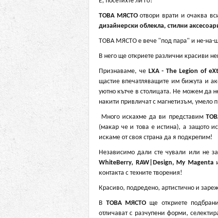
Е, посетихте ли го?
ТОВА МЯСТО
отвори врати и очаква вс
дизайнерски облекла, стилни аксесоари
ТОВА МЯСТО е вече "под пара" и не-на-ш
В него ще откриете различни красиви не
Признаваме, че
LXA - The Legion of eX
щастие впечатляващите им бижута и акс
уютно кътче в столицата. Не можем да 
накити привличат с магнетизъм, умело п
Много искахме да ви представим
ТОВ
(макар че и това е истина), а защото 
искаме от своя страна да я подкрепим!
Независимо дали сте чували или не з
WhiteBerry, RAW|Design, My Magenta
и
контакта с техните творения!
Красиво, подредено, артистично и заре
В
ТОВ
А МЯСТО
ще откриете подбрани
отличават с разчупени форми, селектир