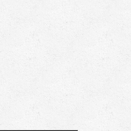
обувки – нужда
Как да променим нашия стил на
Пазаруване на дрехи онлай
лание
обличане и да бъдем красиви?