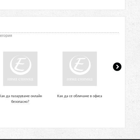
тегория
Как да пазаруваме онлайн
Как да се обличаме в офиса
Избор на мъжки 
безопасно?
или же