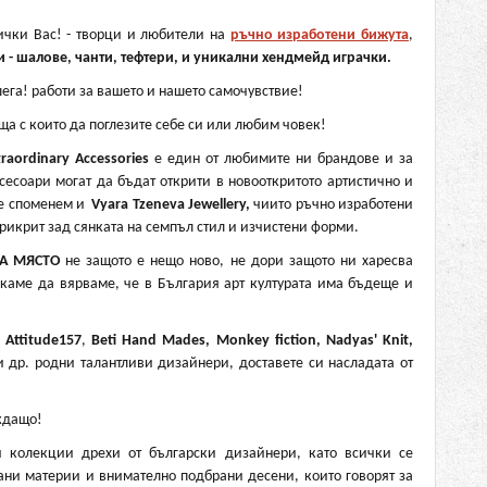
ички Вас! - творци и любители на
ръчно изработени бижута
,
 - шалове, чанти, тефтери, и уникални хендмейд играчки.
ега! работи за вашето и нашето самочувствие!
ща с които да поглезите себе си или любим човек!
traordinary Accessories
е един от любимите ни брандове и за
есоари могат да бъдат открити в новооткритото артистично и
не споменем и
Vyara Tzeneva Jewellery,
чиито ръчно изработени
рикрит зад сянката на семпъл стил и изчистени форми.
А МЯСТО
не защото е нещо ново, не дори защото ни харесва
искаме да вярваме, че в България арт културата има бъдеще и
а
Attitude157
,
Beti Hand Mades, Monkey fiction,
Nadyas' Knit,
 др. родни талантливи дизайнери, доставете си насладата от
ждащо!
 колекции дрехи от български дизайнери, като всички се
ани материи и внимателно подбрани десени, които говорят за