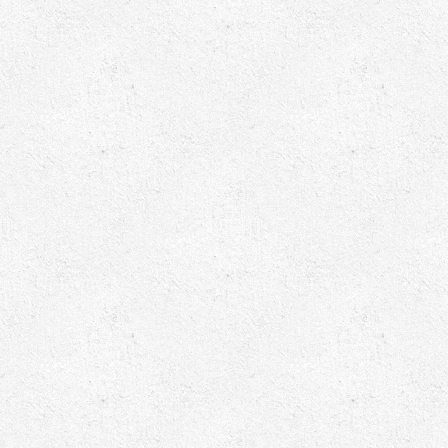
обувки – нужда
Как да променим нашия стил на
Пазаруване на дрехи онлай
лание
обличане и да бъдем красиви?