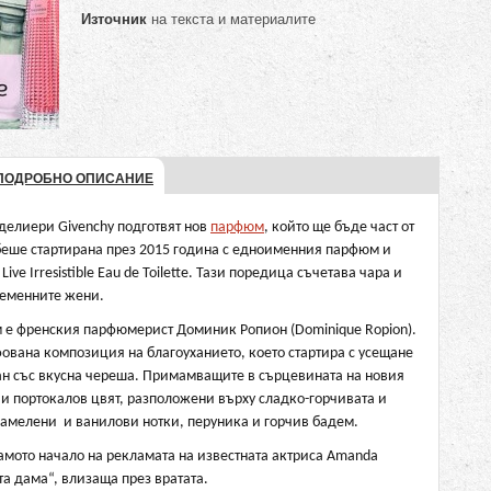
Източник
на текста и материалите
ПОДРОБНО ОПИСАНИЕ
делиери Givenchy подготвят нов
парфюм
, който ще бъде част от
а беше стартирана през 2015 година с едноименния парфюм и
ve Irresistible Eau de Toilette. Тази поредица съчетава чара и
ременните жени.
м е френския парфюмерист Доминик Ропион (Dominique Ropion).
ована композиция на благоуханието, което стартира с усещане
н със вкусна череша. Примамващите в сърцевината на новия
и портокалов цвят, разположени върху сладко-горчивата и
рамелени и ванилови нотки, перуника и горчив бадем.
амото начало на рекламата на известната актриса Amanda
ата дама“, влизаща през вратата.