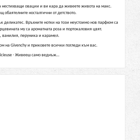
 нестихващи овации и ви кара да живеете живота на макс.
щ обаятелните носталгични от детството.
ък деликатес. Връхните нотки на този неустоимо нов парфюм са
рцевината му са ароматната роза и портокаловия цвят.
, ванилия, перуника и карамел.
юм на Givenchy и приковете всички погледи към вас.
 Delicieuse - Живееш само веднъж…