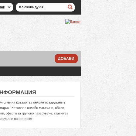
ДОБАВИ
НФОРМАЦИЯ
й-големия каталог за онлайн пазаруване в
лгария! Каталог с онлайн магазини, обяви,
оки, оферти за групово пазаруване, статии за
заруване по интернет