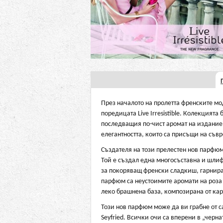
През началото на пролетта френските мо
поредицата Live Irresistible. Колекцият
последващия по-чист аромат на издание Li
елегантността, които са присъщи на съв
Създателя на този прелестен нов парфю
Той е създал една многосъставна и шлиф
за покоряващ френски сладкиш, гарнира
парфюм са неустоимите аромати на роза 
леко брашнена база, композирана от ка
Този нов парфюм може да ви грабне от с
Seyfried. Всички очи са вперени в „черн