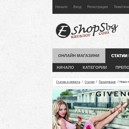
Начало
Вход
Регистрация
Тематичн
ОНЛАЙН МАГАЗИНИ
СТАТИИ
НАЧАЛО
КАТЕГОРИИ
ПРЕП
Статии и ревюта
/
Статии
/
Пазаруване
/ Нови 