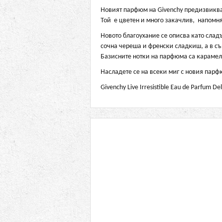
Новият парфюм на Givenchy предизвиква
Той е цветен и много закачлив, напомня
Новото благоухание се описва като слад
сочна череша и френски сладкиш, а в съ
Базисните нотки на парфюма са карамел
Насладете се на всеки миг с новия парф
Givenchy Live Irresistible Eau de Parfum