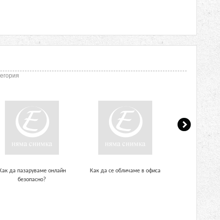
тегория
Как да пазаруваме онлайн
Как да се обличаме в офиса
Избор на мъжки 
безопасно?
или же