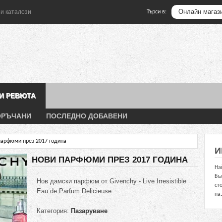
и каталози
Търси в:
 И РЕВЮТА
ОРЪЧАНИ
ПОСЛЕДНО ДОБАВЕНИ
парфюми през 2017 година
И
НОВИ ПАРФЮМИ ПРЕЗ 2017 ГОДИНА
На
Бъ
Нов дамски парфюм от Givenchy - Live Irresistible
ст
Eau de Parfum Delicieuse
па
Категория:
Пазаруване